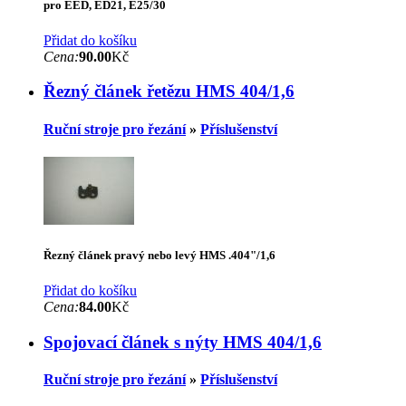
pro EED, ED21, E25/30
Přidat do košíku
Cena:
90.00
Kč
Řezný článek řetězu HMS 404/1,6
Ruční stroje pro řezání
»
Příslušenství
Řezný článek pravý nebo levý HMS .404"/1,6
Přidat do košíku
Cena:
84.00
Kč
Spojovací článek s nýty HMS 404/1,6
Ruční stroje pro řezání
»
Příslušenství