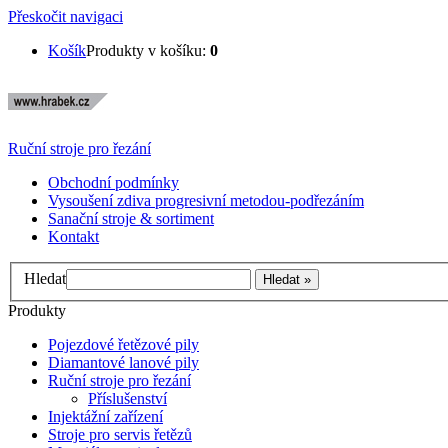
Přeskočit navigaci
Košík
Produkty v košíku:
0
Ruční stroje pro řezání
Obchodní podmínky
Vysoušení zdiva progresivní metodou-podřezáním
Sanační stroje & sortiment
Kontakt
Hledat
Produkty
Pojezdové řetězové pily
Diamantové lanové pily
Ruční stroje pro řezání
Příslušenství
Injektážní zařízení
Stroje pro servis řetězů