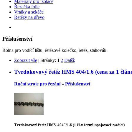
Materiály pro izolace
Řezačka folie
Vrtáky a sekáče
Řetězy na dřevo
Příslušenství
Rolna pro vodící lištu, řetězové kolečko, řetěz, stahovák.
Zobrazit vše
| Stránky:
1
2
Další;
Tvrdokovový řetěz HMS 404/1.6 (cena za 1 článe
Ruční stroje pro řezání
»
Příslušenství
Tvrdokovový řetěz HMS .404"/1.6 (1 čl.= řezný+spojovací+vodící)