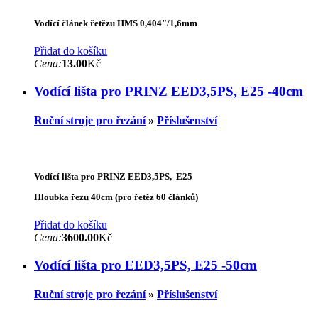
Vodící článek řetězu HMS 0,404"/1,6mm
Přidat do košíku
Cena:
13.00
Kč
Vodící lišta pro PRINZ EED3,5PS, E25 -40cm
Ruční stroje pro řezání
»
Příslušenství
Vodící lišta pro PRINZ EED3,5PS, E25
Hloubka řezu 40cm (pro řetěz 60 článků)
Přidat do košíku
Cena:
3600.00
Kč
Vodící lišta pro EED3,5PS, E25 -50cm
Ruční stroje pro řezání
»
Příslušenství